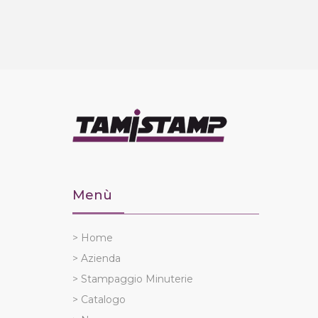
Menù
> Home
> Azienda
> Stampaggio Minuterie
> Catalogo