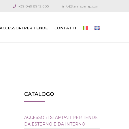
+39 049 89 12 605
info@tamistamp.com
ACCESSORI PER TENDE
CONTATTI
ACCESSORI STAMPATI PER TENDE DA
ESTERNO E DA INTERNO
COMPONENTI DI CONNESSIONE
MANOVELLE SNODATE E ASTE
CAVI GUIDA
CATALOGO
ARGANELLI PER VENEZIANE
ARGANELLI PER TENDE TECNICHE
ACCESSORI STAMPATI PER TENDE
DA ESTERNO E DA INTERNO
ARGANELLI PER TENDE DA ESTERNO