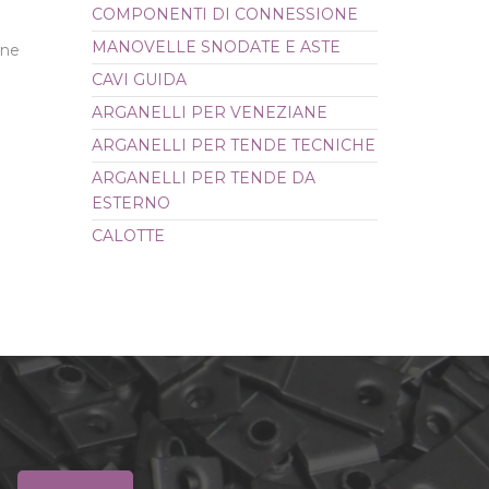
COMPONENTI DI CONNESSIONE
CALOTTE
MANOVELLE SNODATE E ASTE
one
CAVI GUIDA
ARGANELLI PER VENEZIANE
ARGANELLI PER TENDE TECNICHE
ARGANELLI PER TENDE DA
ESTERNO
CALOTTE