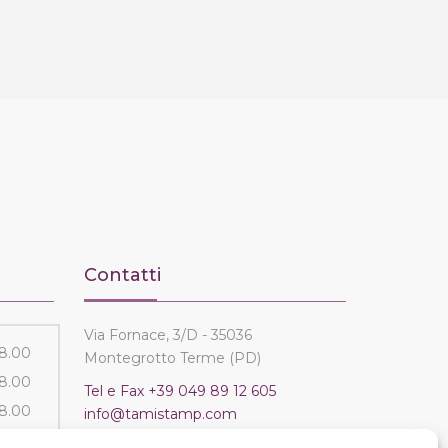
Contatti
Via Fornace, 3/D - 35036
18.00
Montegrotto Terme (PD)
18.00
Tel e Fax
+39 049 89 12 605
18.00
info@tamistamp.com
18.00
P.IVA e C.F. 03535490282