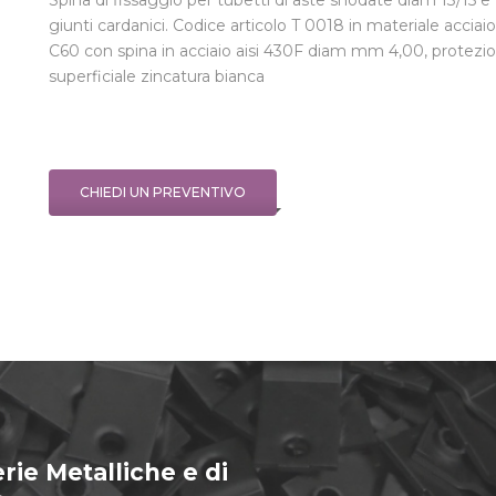
Spina di fissaggio per tubetti di aste snodate diam 13/15 e
giunti cardanici. Codice articolo T 0018 in materiale acciaio
C60 con spina in acciaio aisi 430F diam mm 4,00, protezi
superficiale zincatura bianca
CHIEDI UN PREVENTIVO
rie Metalliche e di