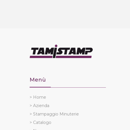
Menù
> Home
> Azienda
> Stampaggio Minuterie
> Catalogo