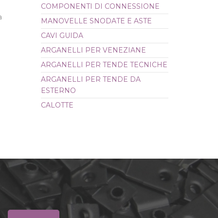
COMPONENTI DI CONNESSIONE
CALOTTE
a
MANOVELLE SNODATE E ASTE
CAVI GUIDA
ARGANELLI PER VENEZIANE
ARGANELLI PER TENDE TECNICHE
ARGANELLI PER TENDE DA
ESTERNO
CALOTTE