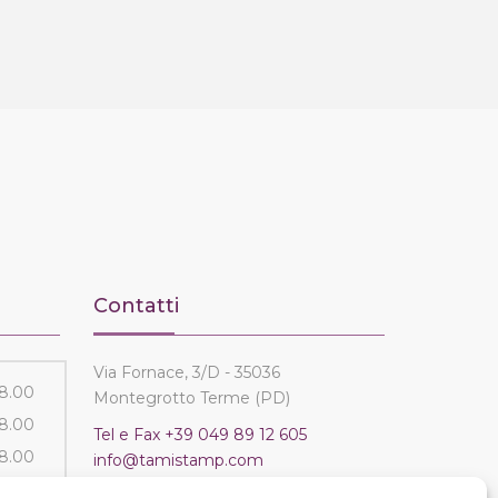
Contatti
Via Fornace, 3/D - 35036
18.00
Montegrotto Terme (PD)
18.00
Tel e Fax
+39 049 89 12 605
18.00
info@tamistamp.com
18.00
P.IVA e C.F. 03535490282