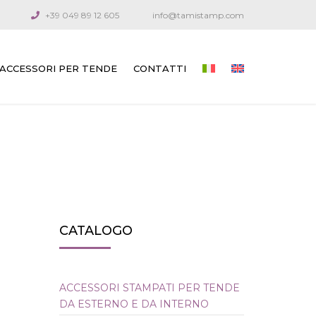
+39 049 89 12 605
info@tamistamp.com
ACCESSORI PER TENDE
CONTATTI
ACCESSORI STAMPATI PER TENDE DA
ESTERNO E DA INTERNO
COMPONENTI DI CONNESSIONE
MANOVELLE SNODATE E ASTE
CAVI GUIDA
CATALOGO
ARGANELLI PER VENEZIANE
ARGANELLI PER TENDE TECNICHE
ACCESSORI STAMPATI PER TENDE
DA ESTERNO E DA INTERNO
ARGANELLI PER TENDE DA ESTERNO