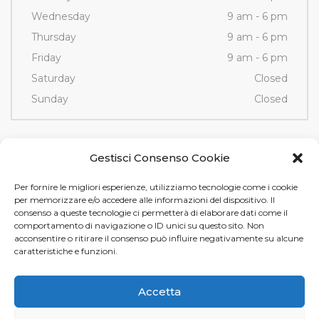
Wednesday
9 am - 6 pm
Thursday
9 am - 6 pm
Friday
9 am - 6 pm
Saturday
Closed
Sunday
Closed
Contacts
Gestisci Consenso Cookie
Per fornire le migliori esperienze, utilizziamo tecnologie come i cookie
Via Fornace, 3/D - 35036
per memorizzare e/o accedere alle informazioni del dispositivo. Il
Montegrotto Terme (PD)
consenso a queste tecnologie ci permetterà di elaborare dati come il
comportamento di navigazione o ID unici su questo sito. Non
Tel e Fax
+39 049 89 12 605
acconsentire o ritirare il consenso può influire negativamente su alcune
info@tamistamp.com
caratteristiche e funzioni.
P.IVA e C.F. 03535490282
Accetta