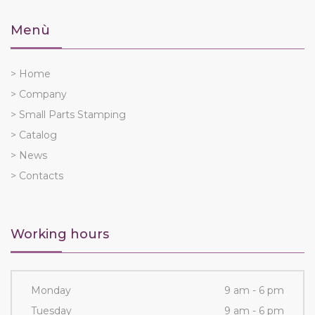
Menù
> Home
> Company
> Small Parts Stamping
> Catalog
> News
> Contacts
Working hours
Monday
9 am - 6 pm
Tuesday
9 am - 6 pm