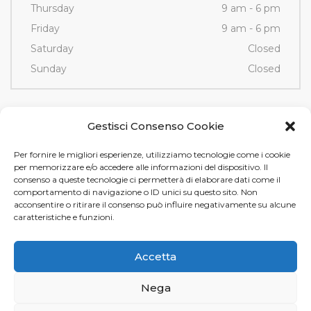
Thursday
9 am - 6 pm
Friday
9 am - 6 pm
Saturday
Closed
Sunday
Closed
Contacts
Gestisci Consenso Cookie
Per fornire le migliori esperienze, utilizziamo tecnologie come i cookie
Via Fornace, 3/D - 35036
per memorizzare e/o accedere alle informazioni del dispositivo. Il
Montegrotto Terme (PD)
consenso a queste tecnologie ci permetterà di elaborare dati come il
comportamento di navigazione o ID unici su questo sito. Non
Tel e Fax
+39 049 89 12 605
acconsentire o ritirare il consenso può influire negativamente su alcune
info@tamistamp.com
caratteristiche e funzioni.
P.IVA e C.F. 03535490282
Accetta
Nega
Tami Stamp s.r.l. © 2024.
Privacy
e
Cookie Policy
. Design by