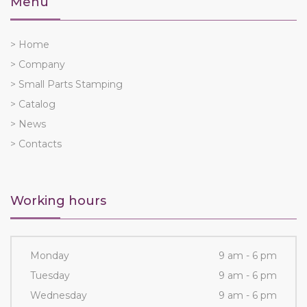
Menù
> Home
> Company
> Small Parts Stamping
> Catalog
> News
> Contacts
Working hours
Monday
9 am - 6 pm
Tuesday
9 am - 6 pm
Wednesday
9 am - 6 pm