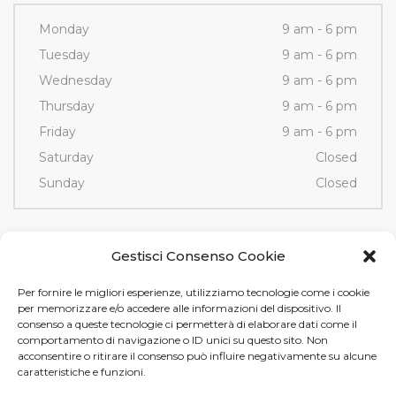
Monday
9 am - 6 pm
Tuesday
9 am - 6 pm
Wednesday
9 am - 6 pm
Thursday
9 am - 6 pm
Friday
9 am - 6 pm
Saturday
Closed
Sunday
Closed
Contacts
Gestisci Consenso Cookie
Per fornire le migliori esperienze, utilizziamo tecnologie come i cookie
Via Fornace, 3/D - 35036
per memorizzare e/o accedere alle informazioni del dispositivo. Il
Montegrotto Terme (PD)
consenso a queste tecnologie ci permetterà di elaborare dati come il
comportamento di navigazione o ID unici su questo sito. Non
Tel e Fax
+39 049 89 12 605
acconsentire o ritirare il consenso può influire negativamente su alcune
info@tamistamp.com
caratteristiche e funzioni.
P.IVA e C.F. 03535490282