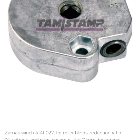
Zamak winch 414F027, for roller blinds, reduction ratio
3:1, without end stop, square outlet 7 mm, hexagonal