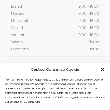
Lunedì
9.00 - 18.00
Martedì
9.00 - 18.00
Mercoledì
9.00 - 18.00
Giovedì
9.00 - 18.00
Venerdì
9.00 - 18.00
Sabato
Chiuso
Domenica
Chiuso
Contatti
Gestisci Consenso Cookie
Per fornire le migliori esperienze, utilizziamo tecnologie come i cookie
Via Fornace, 3/D - 35036
per memorizzare e/o accedere alle informazioni del dispositivo. Il
Montegrotto Terme (PD)
consenso a queste tecnologie ci permetterà di elaborare dati come il
comportamento di navigazione o ID unici su questo sito. Non
Tel e Fax
+39 049 89 12 605
acconsentire o ritirare il consenso può influire negativamente su alcune
info@tamistamp.com
caratteristiche e funzioni.
P.IVA e C.F. 03535490282