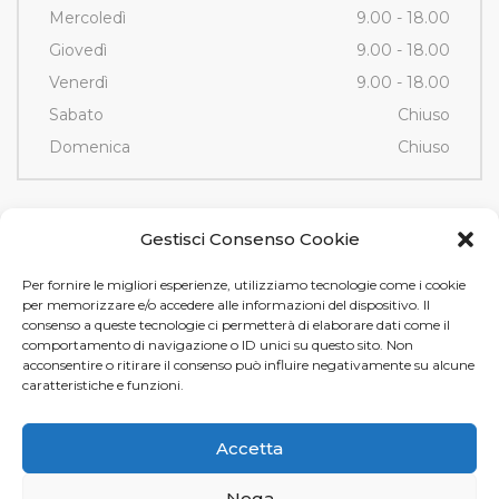
Mercoledì
9.00 - 18.00
Giovedì
9.00 - 18.00
Venerdì
9.00 - 18.00
Sabato
Chiuso
Domenica
Chiuso
Contatti
Gestisci Consenso Cookie
Per fornire le migliori esperienze, utilizziamo tecnologie come i cookie
Via Fornace, 3/D - 35036
per memorizzare e/o accedere alle informazioni del dispositivo. Il
Montegrotto Terme (PD)
consenso a queste tecnologie ci permetterà di elaborare dati come il
comportamento di navigazione o ID unici su questo sito. Non
Tel e Fax
+39 049 89 12 605
acconsentire o ritirare il consenso può influire negativamente su alcune
info@tamistamp.com
caratteristiche e funzioni.
P.IVA e C.F. 03535490282
Accetta
Nega