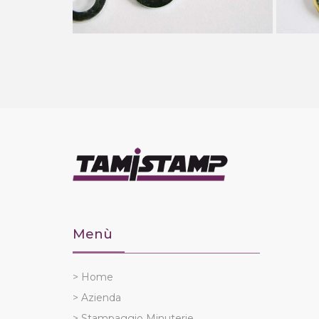
Menù
> Home
> Azienda
> Stampaggio Minuterie