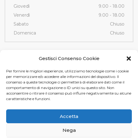
Giovedì
9.00 - 18.00
Venerdì
9.00 - 18.00
Sabato
Chiuso
Domenica
Chiuso
Contatti
Gestisci Consenso Cookie
Per fornire le migliori esperienze, utilizziamo tecnologie come i cookie
Via Fornace, 3/D - 35036
per memorizzare e/o accedere alle informazioni del dispositivo. Il
Montegrotto Terme (PD)
consenso a queste tecnologie ci permetterà di elaborare dati come il
comportamento di navigazione o ID unici su questo sito. Non
Tel e Fax
+39 049 89 12 605
acconsentire o ritirare il consenso può influire negativamente su alcune
info@tamistamp.com
caratteristiche e funzioni.
P.IVA e C.F. 03535490282
Accetta
Nega
Tami Stamp s.r.l. © 2024.
Privacy
e
Cookie Policy
. Design by