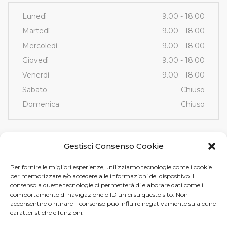
Lunedì
9.00 - 18.00
Martedì
9.00 - 18.00
Mercoledì
9.00 - 18.00
Giovedì
9.00 - 18.00
Venerdì
9.00 - 18.00
Sabato
Chiuso
Domenica
Chiuso
Contatti
Gestisci Consenso Cookie
Per fornire le migliori esperienze, utilizziamo tecnologie come i cookie
Via Fornace, 3/D - 35036
per memorizzare e/o accedere alle informazioni del dispositivo. Il
Montegrotto Terme (PD)
consenso a queste tecnologie ci permetterà di elaborare dati come il
comportamento di navigazione o ID unici su questo sito. Non
Tel e Fax
+39 049 89 12 605
acconsentire o ritirare il consenso può influire negativamente su alcune
info@tamistamp.com
caratteristiche e funzioni.
P.IVA e C.F. 03535490282