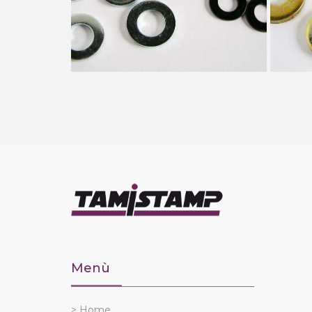
Menù
> Home