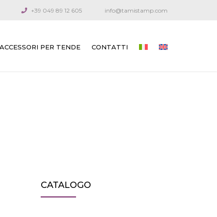
+39 049 89 12 605
info@tamistamp.com
ACCESSORI PER TENDE
CONTATTI
ACCESSORI STAMPATI PER TENDE DA
ESTERNO E DA INTERNO
COMPONENTI DI CONNESSIONE
MANOVELLE SNODATE E ASTE
CAVI GUIDA
ARGANELLI PER VENEZIANE
CATALOGO
ARGANELLI PER TENDE TECNICHE
ARGANELLI PER TENDE DA ESTERNO