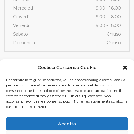
Mercoledì
9.00 - 18.00
Giovedì
9.00 - 18.00
Venerdì
9.00 - 18.00
Sabato
Chiuso
Domenica
Chiuso
Contatti
Gestisci Consenso Cookie
Per fornire le migliori esperienze, utilizziamo tecnologie come i cookie
Via Fornace, 3/D - 35036
per memorizzare e/o accedere alle informazioni del dispositivo. Il
Montegrotto Terme (PD)
consenso a queste tecnologie ci permetterà di elaborare dati come il
comportamento di navigazione o ID unici su questo sito. Non
Tel e Fax
+39 049 89 12 605
acconsentire o ritirare il consenso può influire negativamente su alcune
info@tamistamp.com
caratteristiche e funzioni.
P.IVA e C.F. 03535490282
Accetta