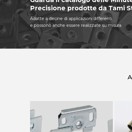
Precisione prodotte da Tami 
Adatte a decine di applicazioni differenti
e possono anche essere realizzate su misura
A