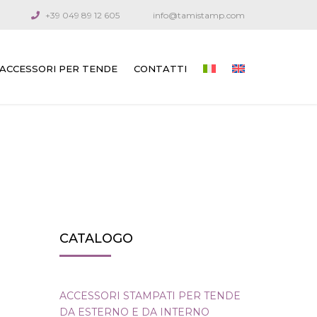
+39 049 89 12 605
info@tamistamp.com
ACCESSORI PER TENDE
CONTATTI
ACCESSORI STAMPATI PER TENDE DA
ESTERNO E DA INTERNO
COMPONENTI DI CONNESSIONE
MANOVELLE SNODATE E ASTE
CAVI GUIDA
CATALOGO
ARGANELLI PER VENEZIANE
ARGANELLI PER TENDE TECNICHE
ACCESSORI STAMPATI PER TENDE
ARGANELLI PER TENDE DA ESTERNO
DA ESTERNO E DA INTERNO